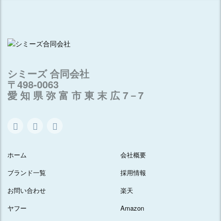
シミーズ 合同会社
〒498-0063
愛 知 県 弥 富 市 東 末 広 7－7
ホーム
会社概要
ブランド一覧
採用情報
お問い合わせ
楽天
ヤフー
Amazon